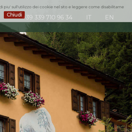
i piu' sull'utilizzo dei cookie nel sito e leggere come disabilitarne
Chiudi
+39 339 710 96 34
IT
EN